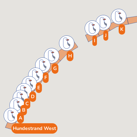
K
J
I
H
G
F
E
D
C
B
A
Hundestrand West